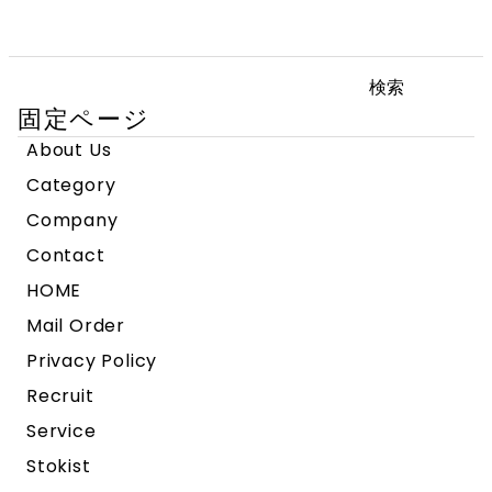
検
索:
固定ページ
About Us
Category
Company
Contact
HOME
Mail Order
Privacy Policy
Recruit
Service
Stokist