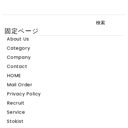
検
索:
固定ページ
About Us
Category
Company
Contact
HOME
Mail Order
Privacy Policy
Recruit
Service
Stokist