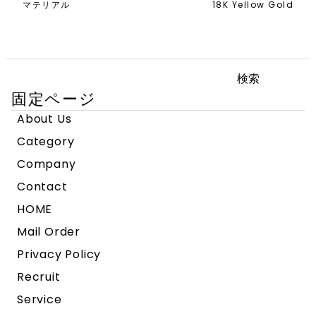
マテリアル
18K Yellow Gold
検
索:
固定ページ
About Us
Category
Company
Contact
HOME
Mail Order
Privacy Policy
Recruit
Service