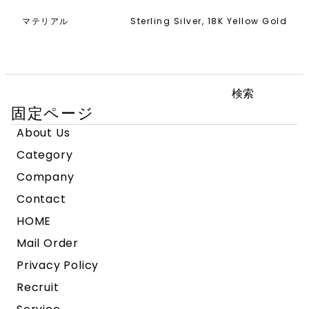
マテリアル
Sterling Silver, 18K Yellow Gold
検
索:
固定ページ
About Us
Category
Company
Contact
HOME
Mail Order
Privacy Policy
Recruit