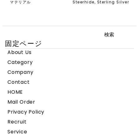
マテリアル
Steerhide, Sterling Silver
検
索:
固定ページ
About Us
Category
Company
Contact
HOME
Mail Order
Privacy Policy
Recruit
Service