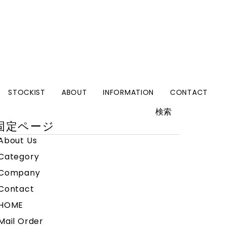
STOCKIST
ABOUT
INFORMATION
CONTACT
検
:
固定ページ
About Us
Category
Company
Contact
HOME
Mail Order