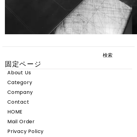
検
索:
固定ページ
About Us
Category
Company
Contact
HOME
Mail Order
Privacy Policy