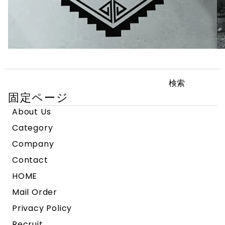
検
索:
固定ページ
About Us
Category
Company
Contact
HOME
Mail Order
Privacy Policy
Recruit