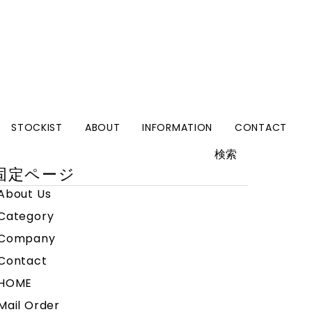
STOCKIST
ABOUT
INFORMATION
CONTACT
検
:
固定ページ
About Us
Category
Company
Contact
HOME
Mail Order