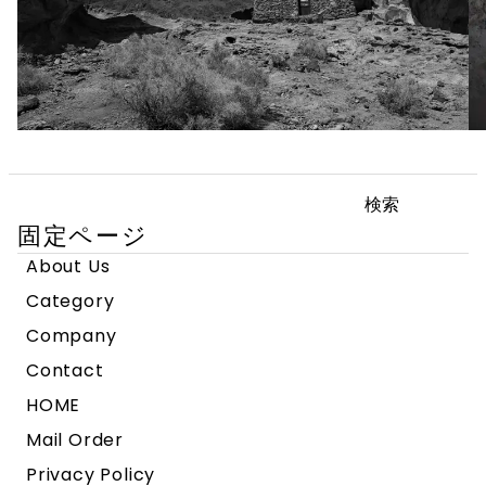
検
索:
固定ページ
About Us
Category
Company
Contact
HOME
Mail Order
Privacy Policy