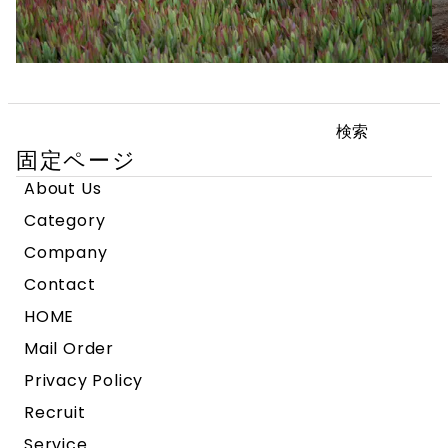
検
索:
固定ページ
About Us
Category
Company
Contact
HOME
Mail Order
Privacy Policy
Recruit
Service