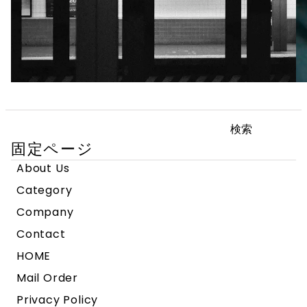
検
索:
固定ページ
About Us
Category
Company
Contact
HOME
Mail Order
Privacy Policy