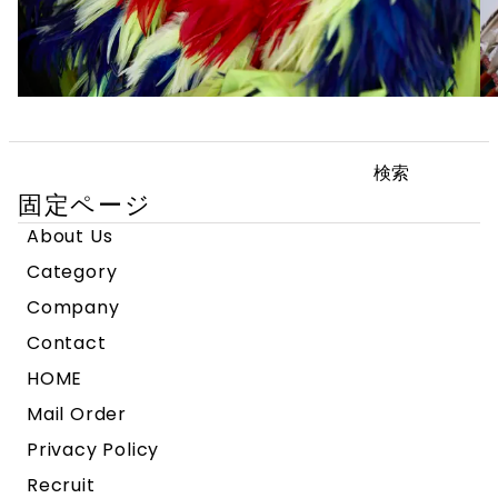
検
索:
固定ページ
About Us
Category
Company
Contact
HOME
Mail Order
Privacy Policy
Recruit