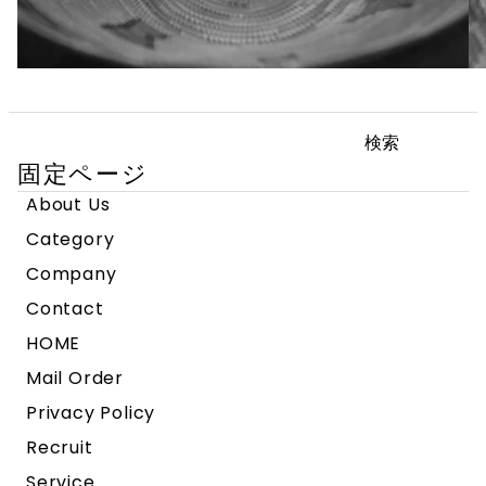
検
索:
固定ページ
About Us
Category
Company
Contact
HOME
Mail Order
Privacy Policy
Recruit
Service