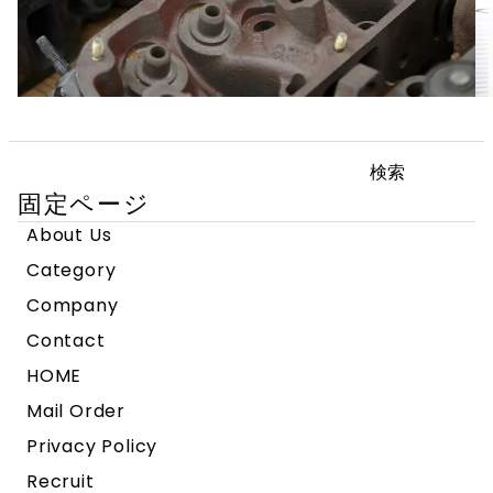
検
索:
固定ページ
About Us
Category
Company
Contact
HOME
Mail Order
Privacy Policy
Recruit