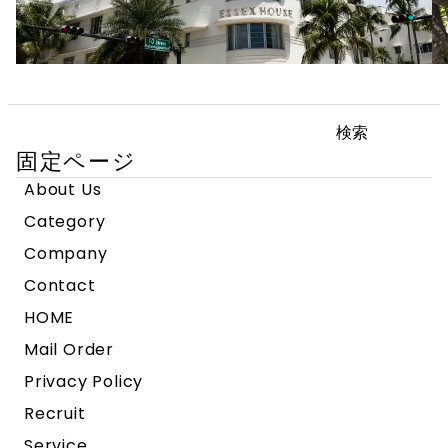
検
索:
固定ページ
About Us
Category
Company
Contact
HOME
Mail Order
Privacy Policy
Recruit
Service