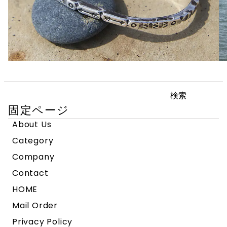
検
索:
固定ページ
About Us
Category
Company
Contact
HOME
Mail Order
Privacy Policy