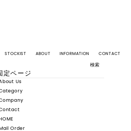
STOCKIST
ABOUT
INFORMATION
CONTACT
検
:
固定ページ
About Us
Category
Company
Contact
HOME
Mail Order