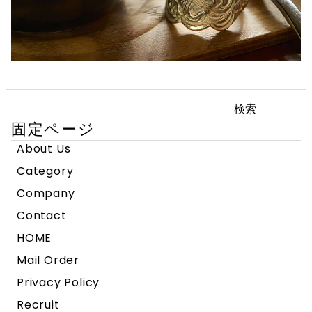
検
索:
固定ページ
About Us
Category
Company
Contact
HOME
Mail Order
Privacy Policy
Recruit