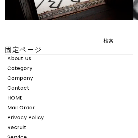
検
索:
固定ページ
About Us
Category
Company
Contact
HOME
Mail Order
Privacy Policy
Recruit
Service