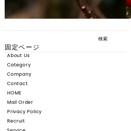
検
索:
固定ページ
About Us
Category
Company
Contact
HOME
Mail Order
Privacy Policy
Recruit
Service