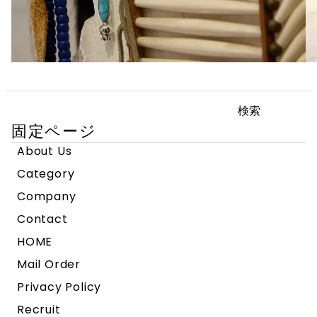
検
索:
固定ページ
About Us
Category
Company
Contact
HOME
Mail Order
Privacy Policy
Recruit