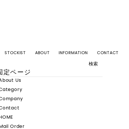
STOCKIST
ABOUT
INFORMATION
CONTACT
検
:
固定ページ
About Us
Category
Company
Contact
HOME
Mail Order