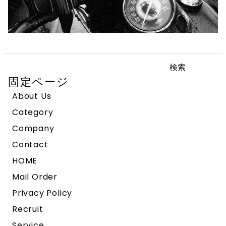
検
索:
固定ページ
About Us
Category
Company
Contact
HOME
Mail Order
Privacy Policy
Recruit
Service