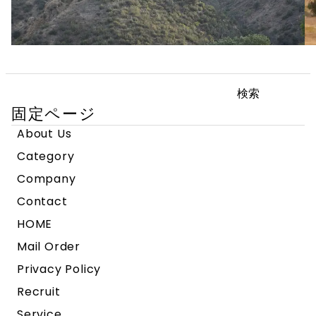
検
索:
固定ページ
About Us
Category
Company
Contact
HOME
Mail Order
Privacy Policy
Recruit
Service