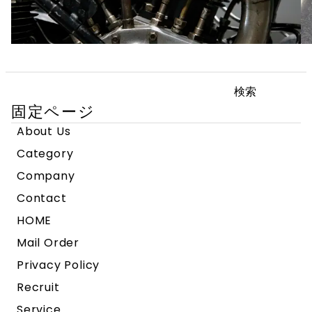
検
索:
固定ページ
About Us
Category
Company
Contact
HOME
Mail Order
Privacy Policy
Recruit
Service