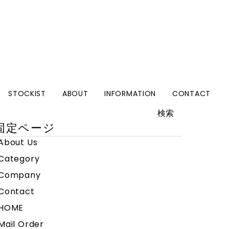
STOCKIST
ABOUT
INFORMATION
CONTACT
検
:
固定ページ
About Us
Category
Company
Contact
HOME
Mail Order