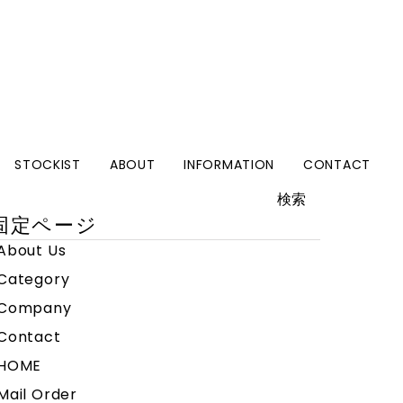
STOCKIST
ABOUT
INFORMATION
CONTACT
検
:
固定ページ
About Us
Category
Company
Contact
HOME
Mail Order