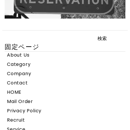
検
索:
固定ページ
About Us
Category
Company
Contact
HOME
Mail Order
Privacy Policy
Recruit
Service