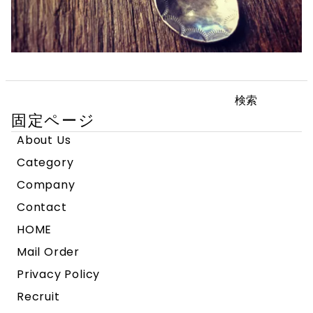
検
索:
固定ページ
About Us
Category
Company
Contact
HOME
Mail Order
Privacy Policy
Recruit